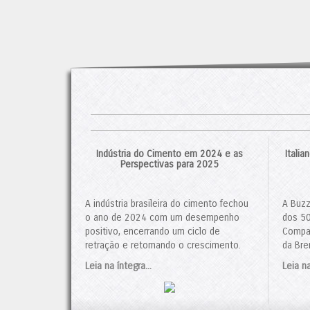
Indústria do Cimento em 2024 e as
Itali
Perspectivas para 2025
A indústria brasileira do cimento fechou
A Buzz
o ano de 2024 com um desempenho
dos 50
positivo, encerrando um ciclo de
Compan
retração e retomando o crescimento.
da Bre
De acordo com dados do Sindicato
contro
Leia na íntegra...
Leia na
Nacional da Indústria de Cimento (SNIC),
negóci
o consumo de cimento totalizou 64,7
foi ap
milhões de toneladas, um aumento de
Admini