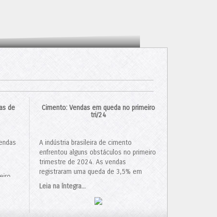
as de
Cimento: Vendas em queda no primeiro
tri/24
vendas
A indústria brasileira de cimento
enfrentou alguns obstáculos no primeiro
trimestre de 2024. As vendas
registraram uma queda de 3,5% em
eiro
relação ao ano anterior, totalizando 14,3
mento
.
Leia na íntegra...
milhões de toneladas. Em março, houve
uma queda ainda mais acentuada, com
10,6% menos vendas do que no mesmo