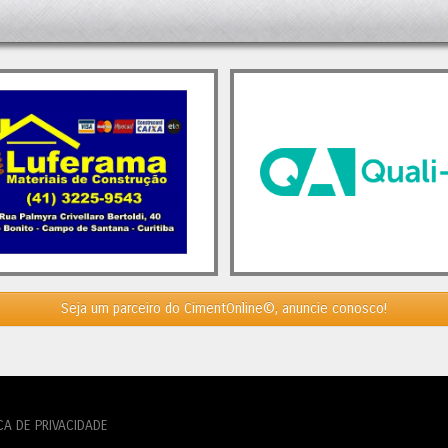
. Analistas ressaltam que a
ração da demanda, juntamente
crescimento do setor da
ção civil, será crucial para a
z dos players nacionais. A
ão para 2024 aponta para um
mento de 3,7%. No entanto, caso
afios persistam, o mercado
elmente continuará a se
igurar. Nesse cenário, novas
 e aquisições, algumas já em
nto, ainda devem ocorrer.
o, se o consumo de cimento
er sua trajetória de crescimento
5, isso poderá proporcionar um
 ao setor, interrompendo, assim, a
Seja um parceiro do CimentOnline©, anuncie conosco!
cia de concentração de mercado.
t
Italianos Expandem sua
pação no Brasil
apareceu primeiro
mento.Org - O Mundo do Cimento
.
CA DE PRIVACIDADE