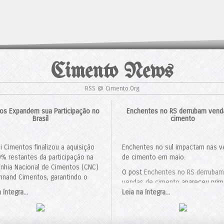
Cimento News
RSS @ Cimento.Org
anos Expandem sua Participação no
Enchentes no RS derrubam vend
Brasil
cimento
i Cimentos finalizou a aquisição
Enchentes no sul impactam nas 
% restantes da participação na
de cimento em maio.
hia Nacional de Cimentos (CNC)
O post
Enchentes no RS derrubam
nnand Cimentos, garantindo o
vendas de cimento
apareceu prim
le total sobre a joint venture. O
 íntegra...
em
Leia na íntegra...
Cimento.Org - O Mundo do Ci
o, avaliado em US$ 311 milhões,
rovado pelo Conselho
strativo de Defesa Econômica