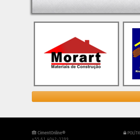
3,9% em relação a 2023. Esse
(CADE)
resultado representa […]
recupe
com o 
O post
Indústria do Cimento em 2024 e
constru
as Perspectivas para 2025
apareceu
solide
primeiro em
Cimento.Org - O Mundo do
previs
Cimento
.
cresci
os des
provav
reconf
fusões
andame
Contud
mantiv
em 202
alívio
tendên
O pos
Partici
em
Ci
CimentOnline®
POLÍTI
+55 61 4042-3399