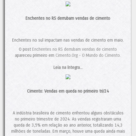
juntamente com o crescimento do setor da construção civil,
será crucial para a solidez dos players nacionais. A previsão
para 2024 aponta para um crescimento de 3,7%. No entanto,
Enchentes no RS derrubam vendas de cimento
caso os desafios persistam, o mercado provavelmente
continuará a se reconfigurar. Nesse cenário, novas fusões e
aquisições, algumas já em andamento, ainda devem ocorrer.
Contudo, se o consumo de cimento mantiver sua trajetória de
Enchentes no sul impactam nas vendas de cimento em maio.
crescimento em 2025, isso poderá proporcionar um alívio ao
O post
Enchentes no RS derrubam vendas de cimento
setor, interrompendo, assim, a tendência de concentração de
apareceu primeiro em
Cimento.Org - O Mundo do Cimento
.
mercado.
O post
Italianos Expandem sua Participação no Brasil
Leia na íntegra...
apareceu
primeiro em
Cimento.Org - O Mundo do Cimento
.
Cimento: Vendas em queda no primeiro tri/24
A indústria brasileira de cimento enfrentou alguns obstáculos
no primeiro trimestre de 2024. As vendas registraram uma
queda de 3,5% em relação ao ano anterior, totalizando 14,3
milhões de toneladas. Em março, houve uma queda ainda mais