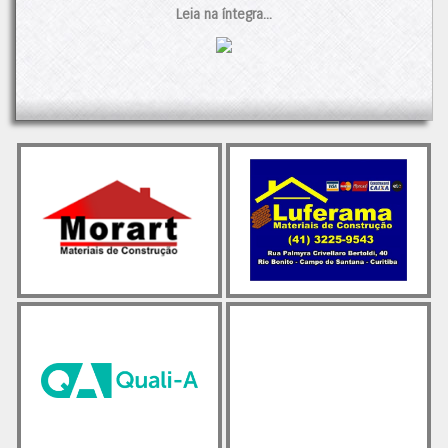
acentuada, com 10,6% menos vendas do que no mesmo
Leia na íntegra...
período de 2023.
A redução nas vendas é atribuída a uma combinação de
fatores: as chuvas intensas no país, que afetaram a demanda,
e o menor número de dias úteis no ano. Além disso, a queda
na renda das famílias e o aumento do endividamento também
tiveram impacto nas vendas do produto.
Apesar desses desafios, ainda há esperança no horizonte. O
setor de construção mantém um otimismo cauteloso,
especialmente em relação ao segmento de preparação de
terrenos e às obras de infraestrutura e residenciais. O
mercado imobiliário de baixa renda está se recuperando,
impulsionado principalmente por reformulações nos programas
habitacionais e novas opções de financiamento.
Observando as vendas dos últimos 12 meses, percebe-se a
estabilidade dos números desde abril de 2022, com uma
média de 61.900 mil toneladas, próxima tanto das maiores
vendas quanto dos piores resultados.
O post
Cimento: Vendas em queda no primeiro tri/24
apareceu
primeiro em
Cimento.Org - O Mundo do Cimento
.