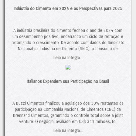
Indústria do Cimento em 2024 e as Perspectivas para 2025
A indústria brasileira do cimento fechou o ano de 2024 com
um desempenho positivo, encerrando um ciclo de retração e
retomando o crescimento. De acordo com dados do Sindicato
Nacional da Indústria de Cimento (SNIC), o consumo de
cimento totalizou 64,7 milhões de toneladas, um aumento de
Leia na íntegra...
3,9% em relação a 2023. Esse resultado representa […]
O post
Indústria do Cimento em 2024 e as Perspectivas para
2025
apareceu primeiro em
Cimento.Org - O Mundo do
Italianos Expandem sua Participação no Brasil
Cimento
.
A Buzzi Cimentos finalizou a aquisição dos 50% restantes da
participação na Companhia Nacional de Cimentos (CNC) da
Brennand Cimentos, garantindo o controle total sobre a joint
venture. O negócio, avaliado em US$ 311 milhões, foi
aprovado pelo Conselho Administrativo de Defesa Econômica
Leia na íntegra...
(CADE). Analistas ressaltam que a recuperação da demanda,