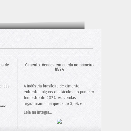
as de
Cimento: Vendas em queda no primeiro
tri/24
vendas
A indústria brasileira de cimento
enfrentou alguns obstáculos no primeiro
trimestre de 2024. As vendas
registraram uma queda de 3,5% em
eiro
relação ao ano anterior, totalizando 14,3
mento
.
Leia na íntegra...
milhões de toneladas. Em março, houve
uma queda ainda mais acentuada, com
10,6% menos vendas do que no mesmo