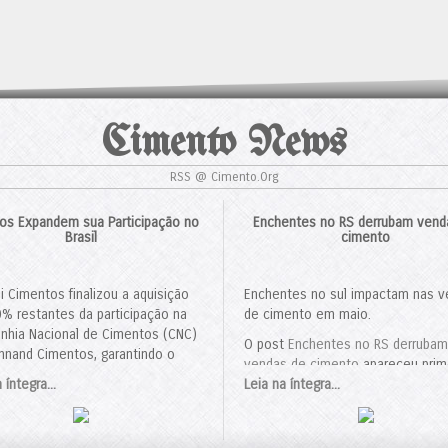
Cimento News
RSS @ Cimento.Org
anos Expandem sua Participação no
Enchentes no RS derrubam vend
Brasil
cimento
i Cimentos finalizou a aquisição
Enchentes no sul impactam nas 
% restantes da participação na
de cimento em maio.
hia Nacional de Cimentos (CNC)
O post
Enchentes no RS derrubam
nnand Cimentos, garantindo o
vendas de cimento
apareceu prim
le total sobre a joint venture. O
 íntegra...
em
Leia na íntegra...
Cimento.Org - O Mundo do Ci
o, avaliado em US$ 311 milhões,
rovado pelo Conselho
strativo de Defesa Econômica