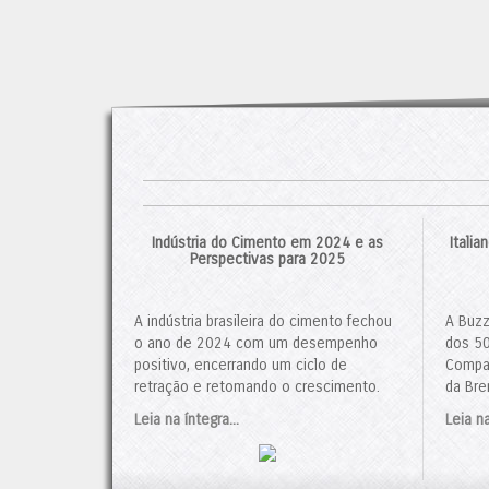
Indústria do Cimento em 2024 e as
Itali
Perspectivas para 2025
A indústria brasileira do cimento fechou
A Buzz
o ano de 2024 com um desempenho
dos 50
positivo, encerrando um ciclo de
Compan
retração e retomando o crescimento.
da Bre
De acordo com dados do Sindicato
contro
Leia na íntegra...
Leia na
Nacional da Indústria de Cimento (SNIC),
negóci
o consumo de cimento totalizou 64,7
foi ap
milhões de toneladas, um aumento de
Admini