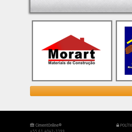
3,9% em relação a 2023. Esse
(CADE)
resultado representa […]
recupe
com o 
O post
Indústria do Cimento em 2024 e
constru
as Perspectivas para 2025
apareceu
solide
primeiro em
Cimento.Org - O Mundo do
previs
Cimento
.
cresci
os des
provav
reconf
fusões
andame
Contud
mantiv
em 202
alívio
tendên
O pos
Partici
em
Ci
CimentOnline®
POLÍTI
+55 61 4042-3399