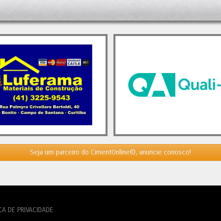
. Analistas ressaltam que a
ração da demanda, juntamente
crescimento do setor da
ção civil, será crucial para a
z dos players nacionais. A
ão para 2024 aponta para um
mento de 3,7%. No entanto, caso
afios persistam, o mercado
elmente continuará a se
igurar. Nesse cenário, novas
 e aquisições, algumas já em
nto, ainda devem ocorrer.
o, se o consumo de cimento
er sua trajetória de crescimento
5, isso poderá proporcionar um
 ao setor, interrompendo, assim, a
Seja um parceiro do CimentOnline©, anuncie conosco!
cia de concentração de mercado.
t
Italianos Expandem sua
pação no Brasil
apareceu primeiro
mento.Org - O Mundo do Cimento
.
CA DE PRIVACIDADE