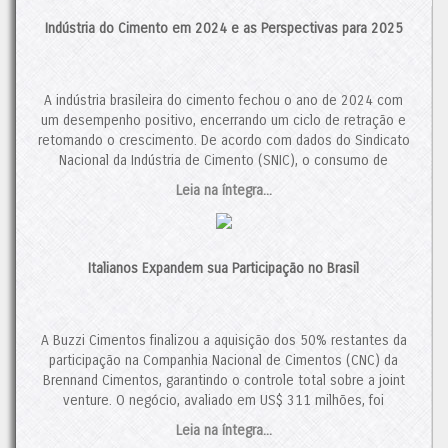
Indústria do Cimento em 2024 e as Perspectivas para 2025
A indústria brasileira do cimento fechou o ano de 2024 com
um desempenho positivo, encerrando um ciclo de retração e
retomando o crescimento. De acordo com dados do Sindicato
Nacional da Indústria de Cimento (SNIC), o consumo de
cimento totalizou 64,7 milhões de toneladas, um aumento de
Leia na íntegra...
3,9% em relação a 2023. Esse resultado representa […]
O post
Indústria do Cimento em 2024 e as Perspectivas para
2025
apareceu primeiro em
Cimento.Org - O Mundo do
Italianos Expandem sua Participação no Brasil
Cimento
.
A Buzzi Cimentos finalizou a aquisição dos 50% restantes da
participação na Companhia Nacional de Cimentos (CNC) da
Brennand Cimentos, garantindo o controle total sobre a joint
venture. O negócio, avaliado em US$ 311 milhões, foi
aprovado pelo Conselho Administrativo de Defesa Econômica
Leia na íntegra...
(CADE). Analistas ressaltam que a recuperação da demanda,