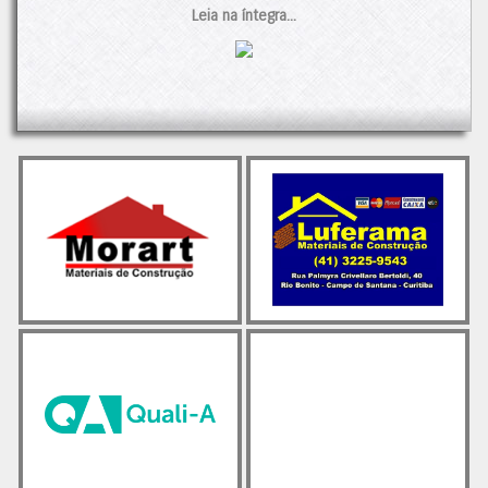
acentuada, com 10,6% menos vendas do que no mesmo
Leia na íntegra...
período de 2023.
A redução nas vendas é atribuída a uma combinação de
fatores: as chuvas intensas no país, que afetaram a demanda,
e o menor número de dias úteis no ano. Além disso, a queda
na renda das famílias e o aumento do endividamento também
tiveram impacto nas vendas do produto.
Apesar desses desafios, ainda há esperança no horizonte. O
setor de construção mantém um otimismo cauteloso,
especialmente em relação ao segmento de preparação de
terrenos e às obras de infraestrutura e residenciais. O
mercado imobiliário de baixa renda está se recuperando,
impulsionado principalmente por reformulações nos programas
habitacionais e novas opções de financiamento.
Observando as vendas dos últimos 12 meses, percebe-se a
estabilidade dos números desde abril de 2022, com uma
média de 61.900 mil toneladas, próxima tanto das maiores
vendas quanto dos piores resultados.
O post
Cimento: Vendas em queda no primeiro tri/24
apareceu
primeiro em
Cimento.Org - O Mundo do Cimento
.