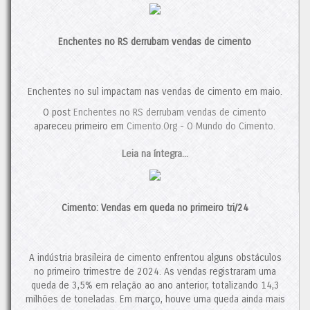
juntamente com o crescimento do setor da construção civil,
será crucial para a solidez dos players nacionais. A previsão
para 2024 aponta para um crescimento de 3,7%. No entanto,
Enchentes no RS derrubam vendas de cimento
caso os desafios persistam, o mercado provavelmente
continuará a se reconfigurar. Nesse cenário, novas fusões e
aquisições, algumas já em andamento, ainda devem ocorrer.
Contudo, se o consumo de cimento mantiver sua trajetória de
Enchentes no sul impactam nas vendas de cimento em maio.
crescimento em 2025, isso poderá proporcionar um alívio ao
O post
Enchentes no RS derrubam vendas de cimento
setor, interrompendo, assim, a tendência de concentração de
apareceu primeiro em
Cimento.Org - O Mundo do Cimento
.
mercado.
O post
Italianos Expandem sua Participação no Brasil
Leia na íntegra...
apareceu
primeiro em
Cimento.Org - O Mundo do Cimento
.
Cimento: Vendas em queda no primeiro tri/24
A indústria brasileira de cimento enfrentou alguns obstáculos
no primeiro trimestre de 2024. As vendas registraram uma
queda de 3,5% em relação ao ano anterior, totalizando 14,3
milhões de toneladas. Em março, houve uma queda ainda mais