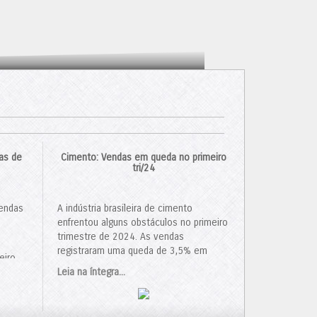
as de
Cimento: Vendas em queda no primeiro
tri/24
vendas
A indústria brasileira de cimento
enfrentou alguns obstáculos no primeiro
trimestre de 2024. As vendas
registraram uma queda de 3,5% em
eiro
relação ao ano anterior, totalizando 14,3
mento
.
Leia na íntegra...
milhões de toneladas. Em março, houve
uma queda ainda mais acentuada, com
10,6% menos vendas do que no mesmo