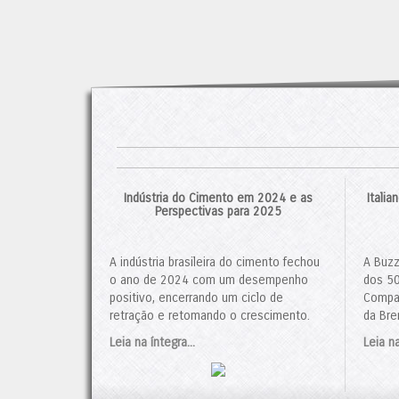
Indústria do Cimento em 2024 e as
Itali
Perspectivas para 2025
A indústria brasileira do cimento fechou
A Buzz
o ano de 2024 com um desempenho
dos 50
positivo, encerrando um ciclo de
Compan
retração e retomando o crescimento.
da Bre
De acordo com dados do Sindicato
contro
Leia na íntegra...
Leia na
Nacional da Indústria de Cimento (SNIC),
negóci
o consumo de cimento totalizou 64,7
foi ap
milhões de toneladas, um aumento de
Admini