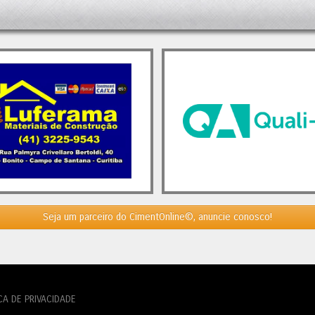
. Analistas ressaltam que a
ração da demanda, juntamente
crescimento do setor da
ção civil, será crucial para a
z dos players nacionais. A
ão para 2024 aponta para um
mento de 3,7%. No entanto, caso
afios persistam, o mercado
elmente continuará a se
igurar. Nesse cenário, novas
 e aquisições, algumas já em
nto, ainda devem ocorrer.
o, se o consumo de cimento
er sua trajetória de crescimento
5, isso poderá proporcionar um
 ao setor, interrompendo, assim, a
Seja um parceiro do CimentOnline©, anuncie conosco!
cia de concentração de mercado.
t
Italianos Expandem sua
pação no Brasil
apareceu primeiro
mento.Org - O Mundo do Cimento
.
CA DE PRIVACIDADE