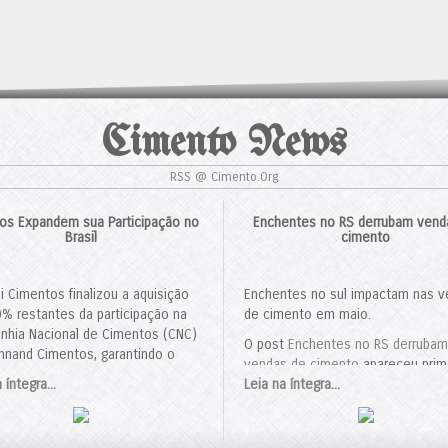
Cimento News
RSS @ Cimento.Org
anos Expandem sua Participação no
Enchentes no RS derrubam vend
Brasil
cimento
i Cimentos finalizou a aquisição
Enchentes no sul impactam nas 
% restantes da participação na
de cimento em maio.
hia Nacional de Cimentos (CNC)
O post
Enchentes no RS derrubam
nnand Cimentos, garantindo o
vendas de cimento
apareceu prim
le total sobre a joint venture. O
 íntegra...
em
Leia na íntegra...
Cimento.Org - O Mundo do Ci
o, avaliado em US$ 311 milhões,
rovado pelo Conselho
strativo de Defesa Econômica