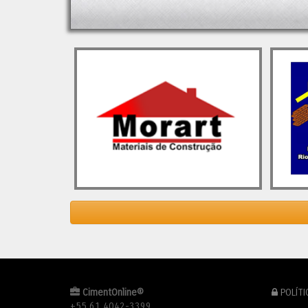
3,9% em relação a 2023. Esse
(CADE)
resultado representa […]
recupe
com o 
O post
Indústria do Cimento em 2024 e
constru
as Perspectivas para 2025
apareceu
solide
primeiro em
Cimento.Org - O Mundo do
previs
Cimento
.
cresci
os des
provav
reconf
fusões
andame
Contud
mantiv
em 202
alívio
tendên
O pos
Partici
em
Ci
CimentOnline®
POLÍTI
+55 61 4042-3399