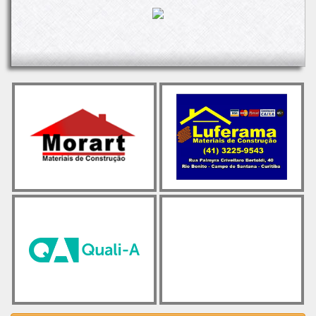
A redução nas vendas é atribuída a uma combinação de
fatores: as chuvas intensas no país, que afetaram a demanda,
e o menor número de dias úteis no ano. Além disso, a queda
na renda das famílias e o aumento do endividamento também
tiveram impacto nas vendas do produto.
Apesar desses desafios, ainda há esperança no horizonte. O
setor de construção mantém um otimismo cauteloso,
especialmente em relação ao segmento de preparação de
terrenos e às obras de infraestrutura e residenciais. O
mercado imobiliário de baixa renda está se recuperando,
impulsionado principalmente por reformulações nos programas
habitacionais e novas opções de financiamento.
Observando as vendas dos últimos 12 meses, percebe-se a
estabilidade dos números desde abril de 2022, com uma
média de 61.900 mil toneladas, próxima tanto das maiores
vendas quanto dos piores resultados.
O post
Cimento: Vendas em queda no primeiro tri/24
apareceu
primeiro em
Cimento.Org - O Mundo do Cimento
.