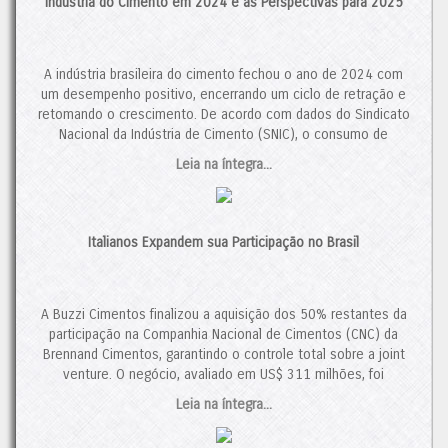
Indústria do Cimento em 2024 e as Perspectivas para 2025
A indústria brasileira do cimento fechou o ano de 2024 com
um desempenho positivo, encerrando um ciclo de retração e
retomando o crescimento. De acordo com dados do Sindicato
Nacional da Indústria de Cimento (SNIC), o consumo de
cimento totalizou 64,7 milhões de toneladas, um aumento de
Leia na íntegra...
3,9% em relação a 2023. Esse resultado representa […]
O post
Indústria do Cimento em 2024 e as Perspectivas para
2025
apareceu primeiro em
Cimento.Org - O Mundo do
Italianos Expandem sua Participação no Brasil
Cimento
.
A Buzzi Cimentos finalizou a aquisição dos 50% restantes da
participação na Companhia Nacional de Cimentos (CNC) da
Brennand Cimentos, garantindo o controle total sobre a joint
venture. O negócio, avaliado em US$ 311 milhões, foi
aprovado pelo Conselho Administrativo de Defesa Econômica
Leia na íntegra...
(CADE). Analistas ressaltam que a recuperação da demanda,
juntamente com o crescimento do setor da construção civil,