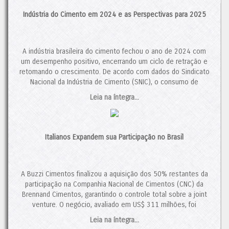
Indústria do Cimento em 2024 e as Perspectivas para 2025
A indústria brasileira do cimento fechou o ano de 2024 com
um desempenho positivo, encerrando um ciclo de retração e
retomando o crescimento. De acordo com dados do Sindicato
Nacional da Indústria de Cimento (SNIC), o consumo de
cimento totalizou 64,7 milhões de toneladas, um aumento de
Leia na íntegra...
3,9% em relação a 2023. Esse resultado representa […]
O post
Indústria do Cimento em 2024 e as Perspectivas para
2025
apareceu primeiro em
Cimento.Org - O Mundo do
Italianos Expandem sua Participação no Brasil
Cimento
.
A Buzzi Cimentos finalizou a aquisição dos 50% restantes da
participação na Companhia Nacional de Cimentos (CNC) da
Brennand Cimentos, garantindo o controle total sobre a joint
venture. O negócio, avaliado em US$ 311 milhões, foi
aprovado pelo Conselho Administrativo de Defesa Econômica
Leia na íntegra...
(CADE). Analistas ressaltam que a recuperação da demanda,