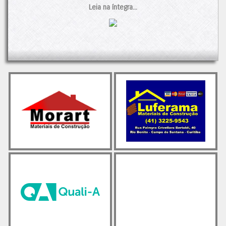
acentuada, com 10,6% menos vendas do que no mesmo
Leia na íntegra...
período de 2023.
A redução nas vendas é atribuída a uma combinação de
fatores: as chuvas intensas no país, que afetaram a demanda,
e o menor número de dias úteis no ano. Além disso, a queda
na renda das famílias e o aumento do endividamento também
tiveram impacto nas vendas do produto.
Apesar desses desafios, ainda há esperança no horizonte. O
setor de construção mantém um otimismo cauteloso,
especialmente em relação ao segmento de preparação de
terrenos e às obras de infraestrutura e residenciais. O
mercado imobiliário de baixa renda está se recuperando,
impulsionado principalmente por reformulações nos programas
habitacionais e novas opções de financiamento.
Observando as vendas dos últimos 12 meses, percebe-se a
estabilidade dos números desde abril de 2022, com uma
média de 61.900 mil toneladas, próxima tanto das maiores
vendas quanto dos piores resultados.
O post
Cimento: Vendas em queda no primeiro tri/24
apareceu
primeiro em
Cimento.Org - O Mundo do Cimento
.