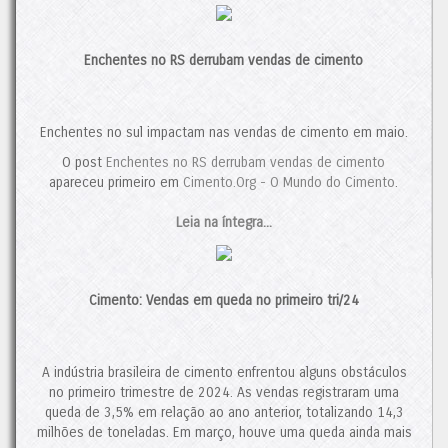
juntamente com o crescimento do setor da construção civil,
será crucial para a solidez dos players nacionais. A previsão
para 2024 aponta para um crescimento de 3,7%. No entanto,
Enchentes no RS derrubam vendas de cimento
caso os desafios persistam, o mercado provavelmente
continuará a se reconfigurar. Nesse cenário, novas fusões e
aquisições, algumas já em andamento, ainda devem ocorrer.
Contudo, se o consumo de cimento mantiver sua trajetória de
Enchentes no sul impactam nas vendas de cimento em maio.
crescimento em 2025, isso poderá proporcionar um alívio ao
O post
Enchentes no RS derrubam vendas de cimento
setor, interrompendo, assim, a tendência de concentração de
apareceu primeiro em
Cimento.Org - O Mundo do Cimento
.
mercado.
O post
Italianos Expandem sua Participação no Brasil
Leia na íntegra...
apareceu
primeiro em
Cimento.Org - O Mundo do Cimento
.
Cimento: Vendas em queda no primeiro tri/24
A indústria brasileira de cimento enfrentou alguns obstáculos
no primeiro trimestre de 2024. As vendas registraram uma
queda de 3,5% em relação ao ano anterior, totalizando 14,3
milhões de toneladas. Em março, houve uma queda ainda mais