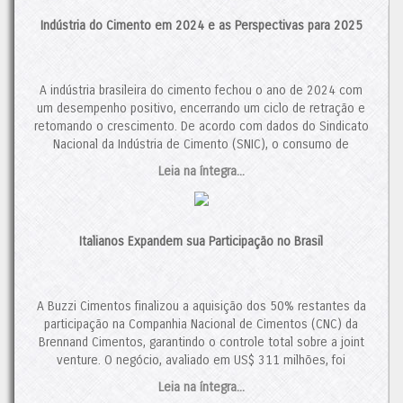
Indústria do Cimento em 2024 e as Perspectivas para 2025
A indústria brasileira do cimento fechou o ano de 2024 com
um desempenho positivo, encerrando um ciclo de retração e
retomando o crescimento. De acordo com dados do Sindicato
Nacional da Indústria de Cimento (SNIC), o consumo de
cimento totalizou 64,7 milhões de toneladas, um aumento de
Leia na íntegra...
3,9% em relação a 2023. Esse resultado representa […]
O post
Indústria do Cimento em 2024 e as Perspectivas para
2025
apareceu primeiro em
Cimento.Org - O Mundo do
Italianos Expandem sua Participação no Brasil
Cimento
.
A Buzzi Cimentos finalizou a aquisição dos 50% restantes da
participação na Companhia Nacional de Cimentos (CNC) da
Brennand Cimentos, garantindo o controle total sobre a joint
venture. O negócio, avaliado em US$ 311 milhões, foi
aprovado pelo Conselho Administrativo de Defesa Econômica
Leia na íntegra...
(CADE). Analistas ressaltam que a recuperação da demanda,