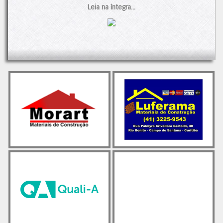
acentuada, com 10,6% menos vendas do que no mesmo
Leia na íntegra...
período de 2023.
A redução nas vendas é atribuída a uma combinação de
fatores: as chuvas intensas no país, que afetaram a demanda,
e o menor número de dias úteis no ano. Além disso, a queda
na renda das famílias e o aumento do endividamento também
tiveram impacto nas vendas do produto.
Apesar desses desafios, ainda há esperança no horizonte. O
setor de construção mantém um otimismo cauteloso,
especialmente em relação ao segmento de preparação de
terrenos e às obras de infraestrutura e residenciais. O
mercado imobiliário de baixa renda está se recuperando,
impulsionado principalmente por reformulações nos programas
habitacionais e novas opções de financiamento.
Observando as vendas dos últimos 12 meses, percebe-se a
estabilidade dos números desde abril de 2022, com uma
média de 61.900 mil toneladas, próxima tanto das maiores
vendas quanto dos piores resultados.
O post
Cimento: Vendas em queda no primeiro tri/24
apareceu
primeiro em
Cimento.Org - O Mundo do Cimento
.