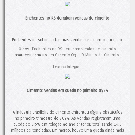
juntamente com o crescimento do setor da construção civil,
será crucial para a solidez dos players nacionais. A previsão
para 2024 aponta para um crescimento de 3,7%. No entanto,
Enchentes no RS derrubam vendas de cimento
caso os desafios persistam, o mercado provavelmente
continuará a se reconfigurar. Nesse cenário, novas fusões e
aquisições, algumas já em andamento, ainda devem ocorrer.
Contudo, se o consumo de cimento mantiver sua trajetória de
Enchentes no sul impactam nas vendas de cimento em maio.
crescimento em 2025, isso poderá proporcionar um alívio ao
O post
Enchentes no RS derrubam vendas de cimento
setor, interrompendo, assim, a tendência de concentração de
apareceu primeiro em
Cimento.Org - O Mundo do Cimento
.
mercado.
O post
Italianos Expandem sua Participação no Brasil
Leia na íntegra...
apareceu
primeiro em
Cimento.Org - O Mundo do Cimento
.
Cimento: Vendas em queda no primeiro tri/24
A indústria brasileira de cimento enfrentou alguns obstáculos
no primeiro trimestre de 2024. As vendas registraram uma
queda de 3,5% em relação ao ano anterior, totalizando 14,3
milhões de toneladas. Em março, houve uma queda ainda mais