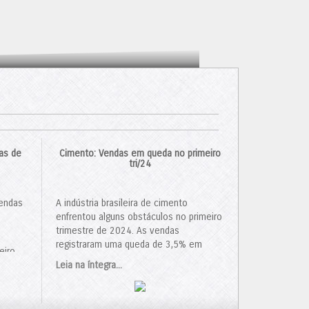
as de
Cimento: Vendas em queda no primeiro
tri/24
vendas
A indústria brasileira de cimento
enfrentou alguns obstáculos no primeiro
trimestre de 2024. As vendas
registraram uma queda de 3,5% em
eiro
relação ao ano anterior, totalizando 14,3
mento
.
Leia na íntegra...
milhões de toneladas. Em março, houve
uma queda ainda mais acentuada, com
10,6% menos vendas do que no mesmo