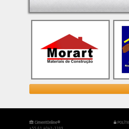
3,9% em relação a 2023. Esse
(CADE)
resultado representa […]
recupe
com o 
O post
Indústria do Cimento em 2024 e
constru
as Perspectivas para 2025
apareceu
solide
primeiro em
Cimento.Org - O Mundo do
previs
Cimento
.
cresci
os des
provav
reconf
fusões
andame
Contud
mantiv
em 202
alívio
tendên
O pos
Partici
em
Ci
CimentOnline®
POLÍTI
+55 61 4042-3399