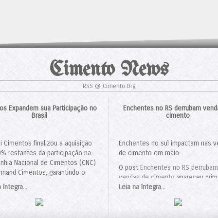
Cimento News
RSS @ Cimento.Org
anos Expandem sua Participação no
Enchentes no RS derrubam vend
Brasil
cimento
i Cimentos finalizou a aquisição
Enchentes no sul impactam nas 
% restantes da participação na
de cimento em maio.
hia Nacional de Cimentos (CNC)
O post
Enchentes no RS derrubam
nnand Cimentos, garantindo o
vendas de cimento
apareceu prim
le total sobre a joint venture. O
 íntegra...
em
Leia na íntegra...
Cimento.Org - O Mundo do Ci
o, avaliado em US$ 311 milhões,
rovado pelo Conselho
strativo de Defesa Econômica