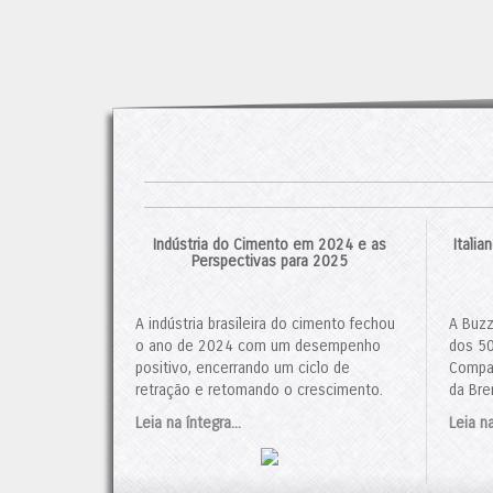
Indústria do Cimento em 2024 e as
Itali
Perspectivas para 2025
A indústria brasileira do cimento fechou
A Buzz
o ano de 2024 com um desempenho
dos 50
positivo, encerrando um ciclo de
Compan
retração e retomando o crescimento.
da Bre
De acordo com dados do Sindicato
contro
Leia na íntegra...
Leia na
Nacional da Indústria de Cimento (SNIC),
negóci
o consumo de cimento totalizou 64,7
foi ap
milhões de toneladas, um aumento de
Admini