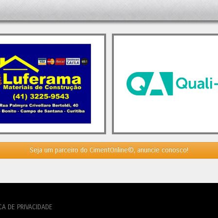
. Analistas ressaltam que a
ração da demanda, juntamente
crescimento do setor da
ção civil, será crucial para a
z dos players nacionais. A
ão para 2024 aponta para um
mento de 3,7%. No entanto, caso
afios persistam, o mercado
elmente continuará a se
igurar. Nesse cenário, novas
 e aquisições, algumas já em
nto, ainda devem ocorrer.
o, se o consumo de cimento
er sua trajetória de crescimento
5, isso poderá proporcionar um
 ao setor, interrompendo, assim, a
Seja um parceiro do CimentOnline©, anuncie conosco!
cia de concentração de mercado.
t
Italianos Expandem sua
pação no Brasil
apareceu primeiro
mento.Org - O Mundo do Cimento
.
CA DE PRIVACIDADE