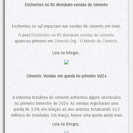
para 2024 aponta para um crescimento de 3,7%. No entanto,
Enchentes no RS derrubam vendas de cimento
caso os desafios persistam, o mercado provavelmente
continuará a se reconfigurar. Nesse cenário, novas fusões e
aquisições, algumas já em andamento, ainda devem ocorrer.
Contudo, se o consumo de cimento mantiver sua trajetória de
Enchentes no sul impactam nas vendas de cimento em maio.
crescimento em 2025, isso poderá proporcionar um alívio ao
O post
Enchentes no RS derrubam vendas de cimento
setor, interrompendo, assim, a tendência de concentração de
apareceu primeiro em
Cimento.Org - O Mundo do Cimento
.
mercado.
O post
Italianos Expandem sua Participação no Brasil
Leia na íntegra...
apareceu
primeiro em
Cimento.Org - O Mundo do Cimento
.
Cimento: Vendas em queda no primeiro tri/24
A indústria brasileira de cimento enfrentou alguns obstáculos
no primeiro trimestre de 2024. As vendas registraram uma
queda de 3,5% em relação ao ano anterior, totalizando 14,3
milhões de toneladas. Em março, houve uma queda ainda mais
acentuada, com 10,6% menos vendas do que no mesmo
Leia na íntegra...
período de 2023.