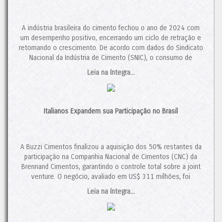
A indústria brasileira do cimento fechou o ano de 2024 com
um desempenho positivo, encerrando um ciclo de retração e
retomando o crescimento. De acordo com dados do Sindicato
Nacional da Indústria de Cimento (SNIC), o consumo de
cimento totalizou 64,7 milhões de toneladas, um aumento de
Leia na íntegra...
3,9% em relação a 2023. Esse resultado representa […]
O post
Indústria do Cimento em 2024 e as Perspectivas para
2025
apareceu primeiro em
Cimento.Org - O Mundo do
Italianos Expandem sua Participação no Brasil
Cimento
.
A Buzzi Cimentos finalizou a aquisição dos 50% restantes da
participação na Companhia Nacional de Cimentos (CNC) da
Brennand Cimentos, garantindo o controle total sobre a joint
venture. O negócio, avaliado em US$ 311 milhões, foi
aprovado pelo Conselho Administrativo de Defesa Econômica
Leia na íntegra...
(CADE). Analistas ressaltam que a recuperação da demanda,
juntamente com o crescimento do setor da construção civil,
será crucial para a solidez dos players nacionais. A previsão