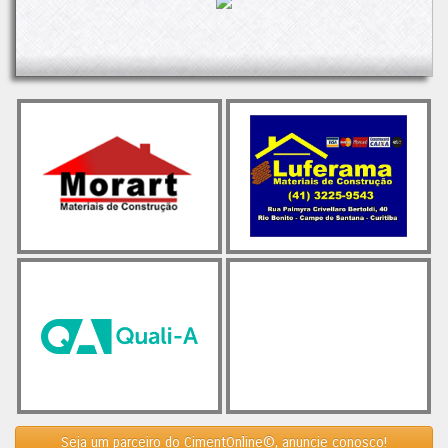
A redução nas vendas é atribuída a uma combinação de
fatores: as chuvas intensas no país, que afetaram a demanda,
e o menor número de dias úteis no ano. Além disso, a queda
na renda das famílias e o aumento do endividamento também
tiveram impacto nas vendas do produto.
Apesar desses desafios, ainda há esperança no horizonte. O
setor de construção mantém um otimismo cauteloso,
especialmente em relação ao segmento de preparação de
terrenos e às obras de infraestrutura e residenciais. O
mercado imobiliário de baixa renda está se recuperando,
impulsionado principalmente por reformulações nos programas
habitacionais e novas opções de financiamento.
Observando as vendas dos últimos 12 meses, percebe-se a
estabilidade dos números desde abril de 2022, com uma
média de 61.900 mil toneladas, próxima tanto das maiores
vendas quanto dos piores resultados.
O post
Cimento: Vendas em queda no primeiro tri/24
apareceu
primeiro em
Cimento.Org - O Mundo do Cimento
.
Seja um parceiro do CimentOnline©, anuncie conosco!